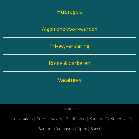
Huisregels
Algemene voorwaarden
Privacyverklaring
Route & parkeren
Vacatures
Locaties:
Luchthaven
|
Energiehaven
| Zuidhaven |
Kunststof
|
Krachtstof
|
Radium
|
Vrijhaven
|
Apex
|
Roest