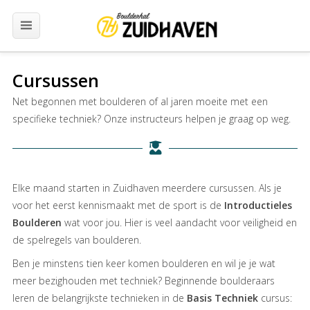
Eerste bezoek
Cursussen
Net begonnen met boulderen of al jaren moeite met een
Openingstijden
specifieke techniek? Onze instructeurs helpen je graag op weg.
Prijzen
Cursussen
Elke maand starten in Zuidhaven meerdere cursussen. Als je
voor het eerst kennismaakt met de sport is de
Introductieles
Boulderen
wat voor jou. Hier is veel aandacht voor veiligheid en
Jeugd
de spelregels van boulderen.
Ben je minstens tien keer komen boulderen en wil je je wat
Events
meer bezighouden met techniek? Beginnende boulderaars
leren de belangrijkste technieken in de
Basis Techniek
cursus:
Groepen