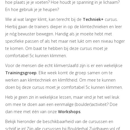
hoe plaats je je voeten? Hoe houdt je spanning in je lichaam?
En hoe gebruik je je heupen?
Contact
Wie al wat langer klimt, kan terecht bij de
Techniek+
cursus.
Hierbij gaan de trainers dieper in op de klimtechnieken en leer
je nóg bewuster bewegen. Handig als je moeite hebt met
specifieke passen of als het maar niet lukt om een niveau hoger
te komen. Om baat te hebben bij deze cursus moet je
comfortabel 5c kunnen klimmen.
Voor de mensen die echt klimverslaafd zijn is er een wekelijkse
Trainingsgroep
. Elke week komt de groep samen om te
werken aan klimtechniek en klimfitheid. Om mee te kunnen
doen bij deze cursus moet je comfortabel 5c kunnen klimmen.
Heb je geen zin in wekelijkse lessen, maar vind je het wel leuk
om mee te doen aan een eenmalige (boulder)activiteit? Doe
dan mee met één van onze
Workshops
.
Bekijk hieronder de beschikbaarheid van de cursussen en
schrijf je in! Zijn alle cursussen bij Boulderhal Zuidhaven vol of